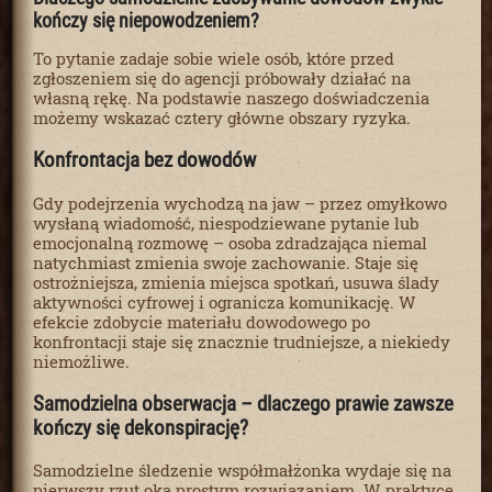
kończy się niepowodzeniem?
To pytanie zadaje sobie wiele osób, które przed
zgłoszeniem się do agencji próbowały działać na
własną rękę. Na podstawie naszego doświadczenia
możemy wskazać cztery główne obszary ryzyka.
Konfrontacja bez dowodów
Gdy podejrzenia wychodzą na jaw – przez omyłkowo
wysłaną wiadomość, niespodziewane pytanie lub
emocjonalną rozmowę – osoba zdradzająca niemal
natychmiast zmienia swoje zachowanie. Staje się
ostrożniejsza, zmienia miejsca spotkań, usuwa ślady
aktywności cyfrowej i ogranicza komunikację. W
efekcie zdobycie materiału dowodowego po
konfrontacji staje się znacznie trudniejsze, a niekiedy
niemożliwe.
Samodzielna obserwacja – dlaczego prawie zawsze
kończy się dekonspirację?
Samodzielne śledzenie współmałżonka wydaje się na
pierwszy rzut oka prostym rozwiązaniem. W praktyce