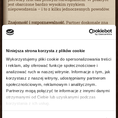
jest obarczone bardzo wysokim ryzykiem
niepowodzenia – i to z kilku jednoczesnych powodów.
Znajomość i rozpoznawalność.
Partner doskonale zna
Twój samochód, sylwetkę, sposób chodzenia, ulubione
miejsca i rytm dnia. Nawet najbardziej ostrożna
obserwacja prowadzona przez kogoś bliskiego jest
narażona na szybkie rozpoznanie – wystarczy
przypadkowe spojrzenie w lusterko lub znajomy na
ulicy.
Niniejsza strona korzysta z plików cookie
Wykorzystujemy pliki cookie do spersonalizowania treści
Brak wiedzy operacyjnej.
Profesjonalna obserwacja
i reklam, aby oferować funkcje społecznościowe i
wymaga specjalistycznego przygotowania: znajomości
analizować ruch w naszej witrynie. Informacje o tym, jak
technik niezauważalnego poruszania się w terenie
korzystasz z naszej witryny, udostępniamy partnerom
miejskim i podmiejskim, umiejętności zmiany pozycji
obserwacyjnej, korzystania z pojazdów i sprzętu
społecznościowym, reklamowym i analitycznym.
zapewniającego anonimowość, a także pracy w
Partnerzy mogą połączyć te informacje z innymi danymi
zespole, który może przejmować obserwację i
otrzymanymi od Ciebie lub uzyskanymi podczas
eliminować ryzyko dekonspiracji. Osoba bez tego
przygotowania zostaje zauważona – często zanim
korzystania z ich usług.
zdąży zebrać jakikolwiek wartościowy materiał.