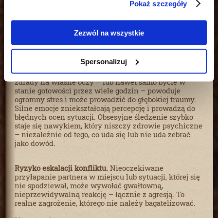
Pokaż szczegóły
Konsekwencje dekonspiracji.
Gdy obserwowany
zorientuje się, że jest śledzony, nie tylko natychmiast
ukryje dowody – ale też zyska przewagę. Wie, że ktoś
go śledzi, i zacznie działać w sposób uniemożliwiający
Zezwól na wszystkie
zbieranie dalszego materiału. Szansa na skuteczne
postępowanie dowodowe spada do zera.
Spersonalizuj
Zagrożenia psychiczne i emocjonalne.
Obserwowanie
zdrady na własne oczy – lub nawet samo bycie w
stanie gotowości przez wiele godzin – powoduje
ogromny stres i może prowadzić do głębokiej traumy.
Silne emocje zniekształcają percepcję i prowadzą do
błędnych ocen sytuacji. Obsesyjne śledzenie szybko
staje się nawykiem, który niszczy zdrowie psychiczne
– niezależnie od tego, co uda się lub nie uda zebrać
jako dowód.
Ryzyko eskalacji konfliktu.
Nieoczekiwane
przyłapanie partnera w miejscu lub sytuacji, której się
nie spodziewał, może wywołać gwałtowną,
nieprzewidywalną reakcję – łącznie z agresją. To
realne zagrożenie, którego nie należy bagatelizować.