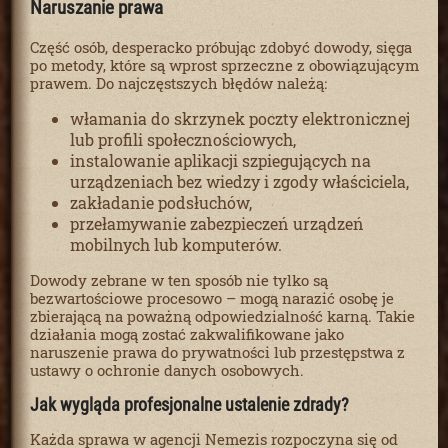
Naruszanie prawa
Część osób, desperacko próbując zdobyć dowody, sięga
po metody, które są wprost sprzeczne z obowiązującym
prawem. Do najczęstszych błędów należą:
włamania do skrzynek poczty elektronicznej
lub profili społecznościowych,
instalowanie aplikacji szpiegujących na
urządzeniach bez wiedzy i zgody właściciela,
zakładanie podsłuchów,
przełamywanie zabezpieczeń urządzeń
mobilnych lub komputerów.
Dowody zebrane w ten sposób nie tylko są
bezwartościowe procesowo – mogą narazić osobę je
zbierającą na poważną odpowiedzialność karną. Takie
działania mogą zostać zakwalifikowane jako
naruszenie prawa do prywatności lub przestępstwa z
ustawy o ochronie danych osobowych.
Jak wygląda profesjonalne ustalenie zdrady?
Każda sprawa w agencji Nemezis rozpoczyna się od