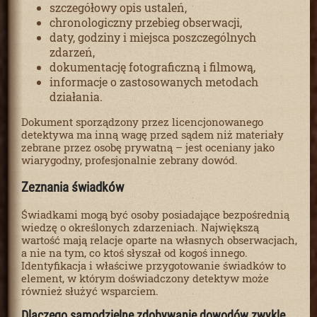
szczegółowy opis ustaleń,
chronologiczny przebieg obserwacji,
daty, godziny i miejsca poszczególnych
zdarzeń,
dokumentację fotograficzną i filmową,
informacje o zastosowanych metodach
działania.
Dokument sporządzony przez licencjonowanego
detektywa ma inną wagę przed sądem niż materiały
zebrane przez osobę prywatną – jest oceniany jako
wiarygodny, profesjonalnie zebrany dowód.
Zeznania świadków
Świadkami mogą być osoby posiadające bezpośrednią
wiedzę o określonych zdarzeniach. Największą
wartość mają relacje oparte na własnych obserwacjach,
a nie na tym, co ktoś słyszał od kogoś innego.
Identyfikacja i właściwe przygotowanie świadków to
element, w którym doświadczony detektyw może
również służyć wsparciem.
Dlaczego samodzielne zdobywanie dowodów zwykle