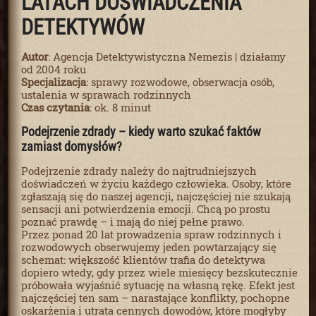
LATACH DOŚWIADCZENIA
DETEKTYWÓW
Autor
: Agencja Detektywistyczna Nemezis | działamy
od 2004 roku
Specjalizacja
: sprawy rozwodowe, obserwacja osób,
ustalenia w sprawach rodzinnych
Czas czytania
: ok. 8 minut
Podejrzenie zdrady – kiedy warto szukać faktów
zamiast domysłów?
Podejrzenie zdrady należy do najtrudniejszych
doświadczeń w życiu każdego człowieka. Osoby, które
zgłaszają się do naszej agencji, najczęściej nie szukają
sensacji ani potwierdzenia emocji. Chcą po prostu
poznać prawdę – i mają do niej pełne prawo.
Przez ponad 20 lat prowadzenia spraw rodzinnych i
rozwodowych obserwujemy jeden powtarzający się
schemat: większość klientów trafia do detektywa
dopiero wtedy, gdy przez wiele miesięcy bezskutecznie
próbowała wyjaśnić sytuację na własną rękę. Efekt jest
najczęściej ten sam – narastające konflikty, pochopne
oskarżenia i utrata cennych dowodów, które mogłyby