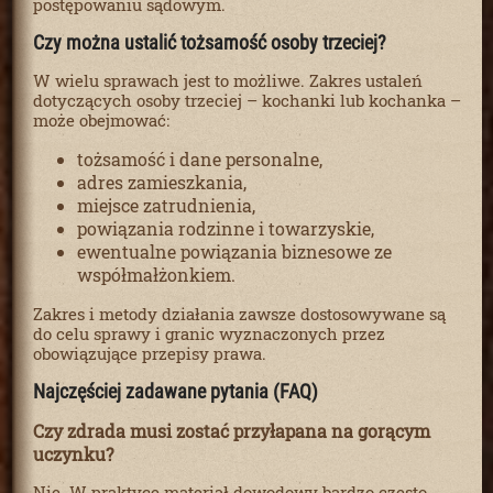
postępowaniu sądowym.
Czy można ustalić tożsamość osoby trzeciej?
W wielu sprawach jest to możliwe. Zakres ustaleń
dotyczących osoby trzeciej – kochanki lub kochanka –
może obejmować:
tożsamość i dane personalne,
adres zamieszkania,
miejsce zatrudnienia,
powiązania rodzinne i towarzyskie,
ewentualne powiązania biznesowe ze
współmałżonkiem.
Zakres i metody działania zawsze dostosowywane są
do celu sprawy i granic wyznaczonych przez
obowiązujące przepisy prawa.
Najczęściej zadawane pytania (FAQ)
Czy zdrada musi zostać przyłapana na gorącym
uczynku?
Nie. W praktyce materiał dowodowy bardzo często